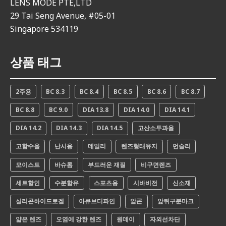
LENS MODE PTE,LTD
29 Tai Seng Avenue, #05-01
Singapore 534119
상품 태그
2주용
BC 8.3
BC 8.4
BC 8.5
BC 8.6
BC 8.7
BC 8.8
BC 9.0
DIA 13.8
DIA 14.0
DIA 14.1
DIA 14.2
DIA 14.3
DIA 14.5
고산소투과율
고함수율
난시용
데일리
렌즈형태유지
먼슬리
모이스트
바슈롬
부드러운 재질
비구면렌즈
세트할인
수분함유
스포츠용
시바비전
신소재
실리콘하이드로겔
아큐브디파인
알콘
앞뒤구분마크
얇은 렌즈
오염에 강한 렌즈
원데이
자외선차단