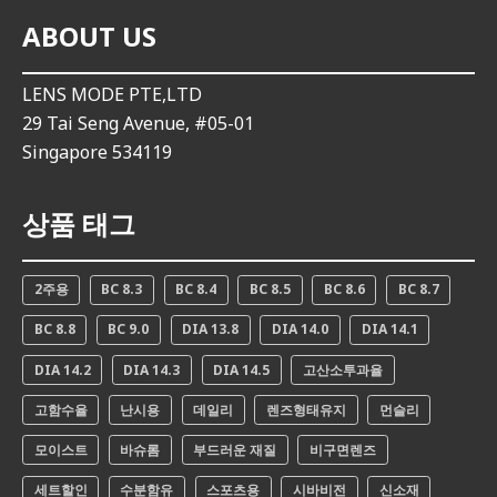
ABOUT US
LENS MODE PTE,LTD
29 Tai Seng Avenue, #05-01
Singapore 534119
상품 태그
2주용
BC 8.3
BC 8.4
BC 8.5
BC 8.6
BC 8.7
BC 8.8
BC 9.0
DIA 13.8
DIA 14.0
DIA 14.1
DIA 14.2
DIA 14.3
DIA 14.5
고산소투과율
고함수율
난시용
데일리
렌즈형태유지
먼슬리
모이스트
바슈롬
부드러운 재질
비구면렌즈
세트할인
수분함유
스포츠용
시바비전
신소재