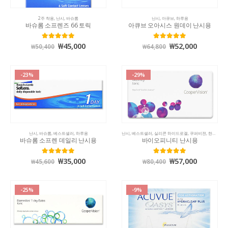
2주 착용
,
난시
,
바슈롬
난시
,
아큐브
,
하루용
바슈롬 소프렌즈 66 토릭
아큐브 오아시스 원데이 난시용
₩
45,000
₩
52,000
5.00
out of 5
5.00
out of 5
₩
50,400
₩
64,800
-23%
-29%
난시
,
바슈롬
,
베스트셀러
,
하루용
난시
,
베스트셀러
,
실리콘 하이드로겔
,
쿠퍼비젼
,
한달 착용
바슈롬 소프렌 데일리 난시용
바이오피니티 난시용
₩
35,000
₩
57,000
5.00
out of 5
5.00
out of 5
₩
45,600
₩
80,400
-25%
-9%