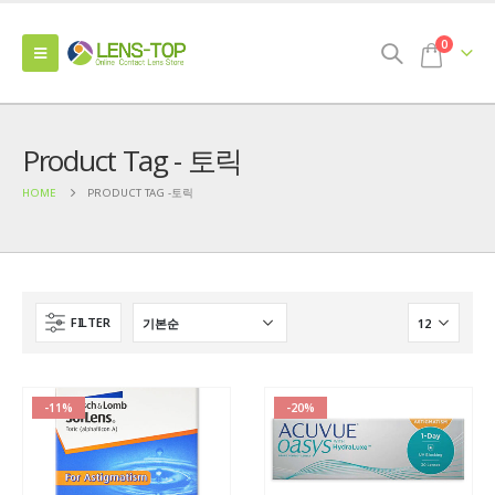
0
Product Tag - 토릭
HOME
PRODUCT TAG -
토릭
FILTER
-11%
-20%