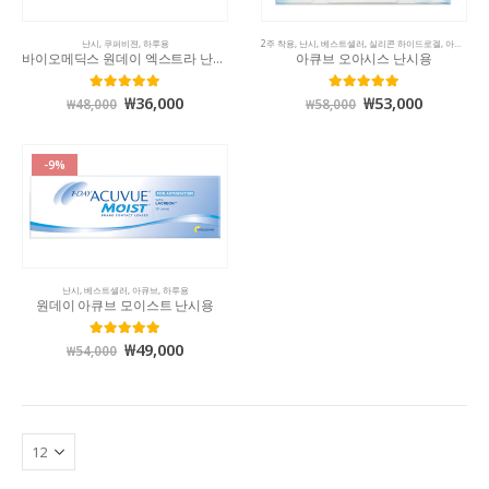
난시
,
쿠퍼비젼
,
하루용
2주 착용
,
난시
,
베스트셀러
,
실리콘 하이드로겔
,
아큐브
바이오메딕스 원데이 엑스트라 난시용
아큐브 오아시스 난시용
₩
36,000
₩
53,000
5.00
out of 5
5.00
out of 5
₩
48,000
₩
58,000
-9%
난시
,
베스트셀러
,
아큐브
,
하루용
원데이 아큐브 모이스트 난시용
₩
49,000
5.00
out of 5
₩
54,000