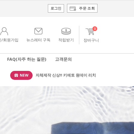
로그인
주문 조회
0
인/회원가입
뉴스레터 구독
적립받기
FAQ(자주 하는 질문)
고객문의
NEW
자체제작 신상!! 키에토 원데이 리치