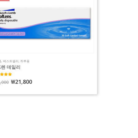
롬
,
베스트셀러
,
하루용
프렌 데일리
out of 5
₩
21,800
,000