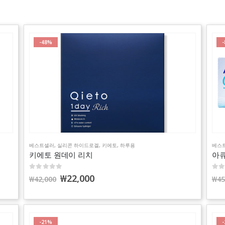
-48%
베스트셀러
,
실리콘 하이드로겔
,
키에토
,
하루용
베스
키에토 원데이 리치
아큐
0
out of 5
0
out
₩
22,000
₩
42,000
₩
45
-21%