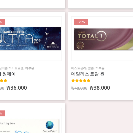
%
-21%
실리콘 하이드로겔
,
하루용
베스트셀러
,
알콘
,
하루용
 원데이
데일리스 토탈 원
t of 5
4.99
out of 5
₩
36,000
₩
38,000
00
₩
48,000
%