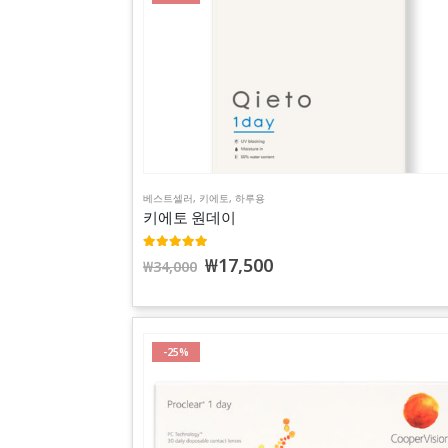
베스트셀러
,
키에토
,
하루용
키에토 원데이
5.00
out of 5
₩
17,500
₩
34,000
-25%