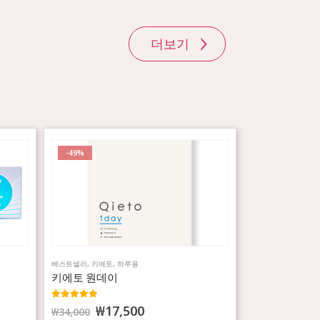
더보기
-49%
베스트셀러
,
키에토
,
하루용
키에토 원데이
5.00
out of 5
₩
17,500
₩
34,000