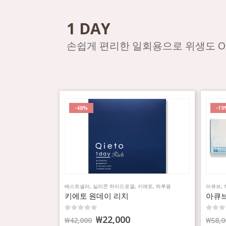
1 DAY
손쉽게 편리한 일회용으로 위생도 O
-48%
-19
베스트셀러
,
실리콘 하이드로겔
,
키에토
,
하루용
아큐브
,
키에토 원데이 리치
아큐브
0
out of 5
0
out o
₩
22,000
₩
42,000
₩
58,0