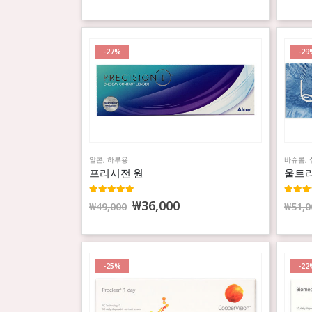
-27%
-29
알콘
,
하루용
바슈롬
,
프리시전 원
울트라
5.00
out of 5
5.00
ou
₩
36,000
₩
49,000
₩
51,0
-25%
-22