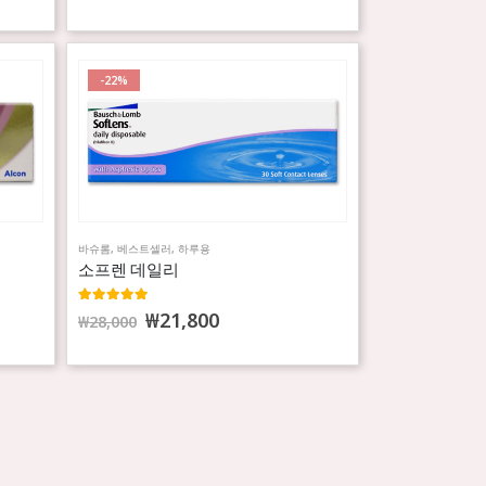
-22%
바슈롬
,
베스트셀러
,
하루용
소프렌 데일리
4.98
out of 5
₩
21,800
₩
28,000