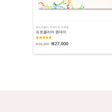
베스트셀러
,
쿠퍼비젼
,
하루용
프로클리어 원데이
5.00
out of 5
₩
27,000
₩
36,000