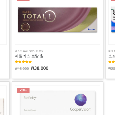
베스트셀러
,
알콘
,
하루용
바슈
데일리스 토탈 원
소
4.99
out of 5
4.98
₩
38,000
₩
48,000
₩
28
-27%