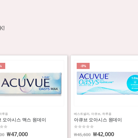
K!
%
-8%
하루용
베스트셀러
,
아큐브
,
하루용
 오아시스 맥스 원데이
아큐브 오아시스 원데이
f 5
0
out of 5
₩
47,000
₩
42,000
00
₩
45,600