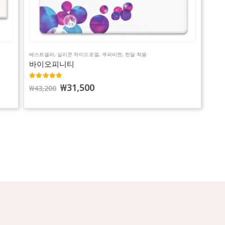
베스트셀러
,
실리콘 하이드로겔
,
쿠퍼비젼
,
한달 착용
바이오피니티
5.00
out of 5
₩
31,500
₩
43,200