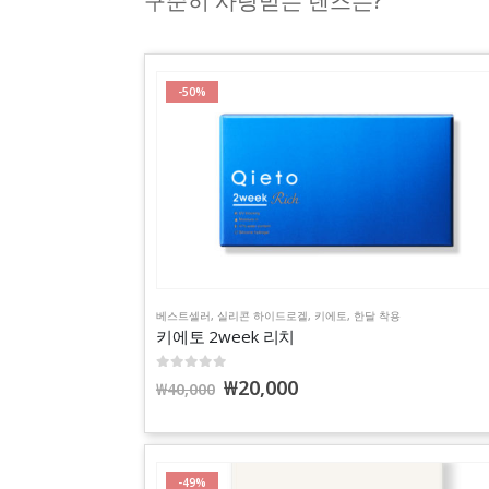
구준히 사랑받는 렌즈는?
-50%
베스트셀러
,
실리콘 하이드로겔
,
키에토
,
한달 착용
키에토 2week 리치
0
out of 5
₩
20,000
₩
40,000
-49%