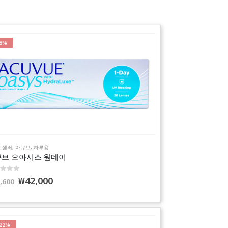
-8%
트셀러
,
아큐브
,
하루용
브 오아시스 원데이
 of 5
₩
42,000
,600
-22%