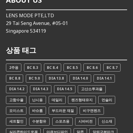
LENS MODE PTE,LTD
29 Tai Seng Avenue, #05-01
Singapore 534119
상품 태그
2주용
BC 8.3
BC 8.4
BC 8.5
BC 8.6
BC 8.7
BC 8.8
BC 9.0
DIA 13.8
DIA 14.0
DIA 14.1
DIA 14.2
DIA 14.3
DIA 14.5
고산소투과율
고함수율
난시용
데일리
렌즈형태유지
먼슬리
모이스트
바슈롬
부드러운 재질
비구면렌즈
세트할인
수분함유
스포츠용
시바비전
신소재
실리콘하이드로겔
아큐브디파인
알콘
앞뒤구분마크