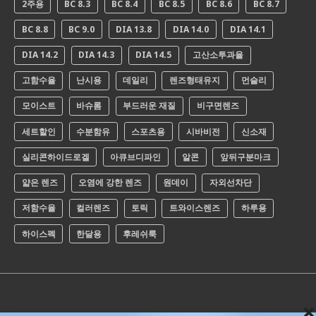
2주용
BC 8.3
BC 8.4
BC 8.5
BC 8.6
BC 8.7
BC 8.8
BC 9.0
DIA 13.8
DIA 14.0
DIA 14.1
DIA 14.2
DIA 14.3
DIA 14.5
고산소투과율
고함수율
난시용
데일리
렌즈형태유지
먼슬리
모이스트
바슈롬
부드러운 재질
비구면렌즈
세트할인
수분함유
스포츠용
시바비전
신소재
실리콘하이드로겔
아큐브디파인
알콘
앞뒤구분마크
얇은 렌즈
오염에 강한 렌즈
원데이
자외선차단
저함수율
컬러렌즈
토릭
트와이스렌즈
하루용
하이스펙
한달용
후레쉬룩
Cl