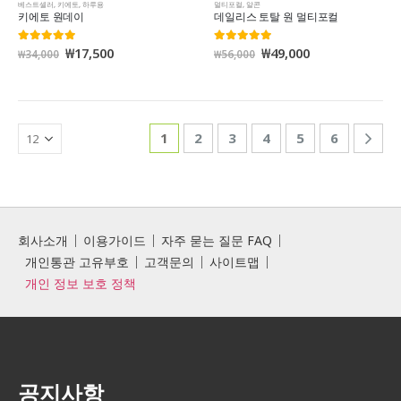
베스트셀러
,
키에토
,
하루용
멀티포컬
,
알콘
키에토 원데이
데일리스 토탈 원 멀티포컬
₩
17,500
₩
49,000
5.00
out of 5
5.00
out of 5
₩
34,000
₩
56,000
1
2
3
4
5
6
회사소개
이용가이드
자주 묻는 질문 FAQ
개인통관 고유부호
고객문의
사이트맵
개인 정보 보호 정책
공지사항