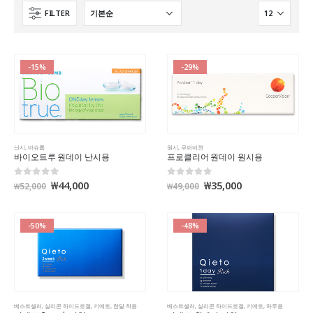
FILTER
-15%
-29%
난시
,
바슈롬
원시
,
쿠퍼비젼
바이오트루 원데이 난시용
프로클리어 원데이 원시용
₩
44,000
₩
35,000
0
out of 5
0
out of 5
₩
52,000
₩
49,000
-50%
-48%
베스트셀러
,
실리콘 하이드로겔
,
키에토
,
한달 착용
베스트셀러
,
실리콘 하이드로겔
,
키에토
,
하루용