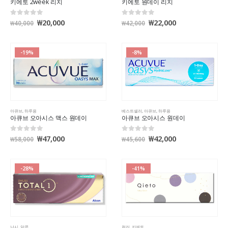
키에토 2week 리치
키에토 원데이 리치
₩
20,000
₩
22,000
0
out of 5
0
out of 5
₩
40,000
₩
42,000
-19%
-8%
아큐브
,
하루용
베스트셀러
,
아큐브
,
하루용
아큐브 오아시스 맥스 원데이
아큐브 오아시스 원데이
₩
47,000
₩
42,000
0
out of 5
0
out of 5
₩
58,000
₩
45,600
-28%
-41%
난시
,
알콘
컬러
,
키에토