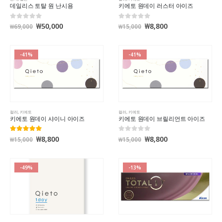
데일리스 토탈 원 난시용
키에토 원데이 러스터 아이즈
₩
50,000
₩
8,800
0
out of 5
0
out of 5
₩
69,000
₩
15,000
-41%
-41%
컬러
,
키에토
컬러
,
키에토
키에토 원데이 샤이니 아이즈
키에토 원데이 브릴리언트 아이즈
₩
8,800
₩
8,800
5.00
out of 5
0
out of 5
₩
15,000
₩
15,000
-49%
-13%