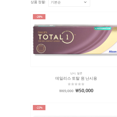
상품 정렬:
-28%
난시
,
알콘
데일리스 토탈 원 난시용
0
out of 5
₩
50,000
₩
69,000
-22%