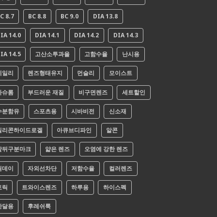
C 8.7
BC 8.8
BC 9.0
DIA 13.8
IA 14.0
DIA 14.1
DIA 14.2
DIA 14.3
IA 14.5
고산소투과율
고함수율
난시용
데일리
렌즈형태유지
먼슬리
모이스트
바슈롬
부드러운 재질
비구면렌즈
세트할인
수분함유
스포츠용
시바비전
신소재
실리콘하이드로겔
아큐브디파인
알콘
앞뒤구분마크
얇은 렌즈
오염에 강한 렌즈
원데이
자외선차단
저함수율
컬러렌즈
토릭
트와이스렌즈
하루용
하이스펙
한달용
후레쉬룩