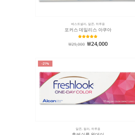
베스트셀러
,
알콘
,
하루용
포커스 데일리스 아쿠아
5.00
out of 5
₩
24,000
₩
29,000
-21%
알콘
,
컬러
,
하루용
후레쉬룩 원데이