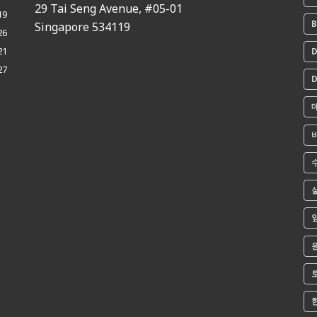
29 Tai Seng Avenue, #05-01
19
B
Singapore 534119
26
21
D
27
D