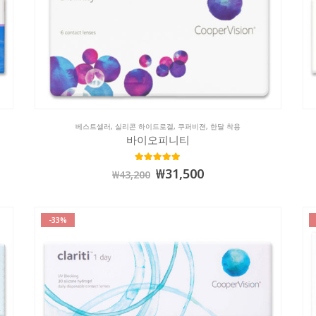
베스트셀러
,
실리콘 하이드로겔
,
쿠퍼비젼
,
한달 착용
바이오피니티
5.00
out of 5
₩
31,500
₩
43,200
-33%