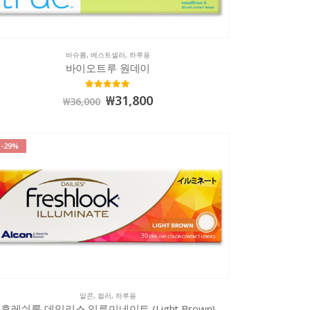
바슈롬
,
베스트셀러
,
하루용
바이오트루 원데이
5.00
out of 5
₩
31,800
₩
36,000
-29%
알콘
,
컬러
,
하루용
후레쉬룩 데일리스 일루미네이트 (Light Brown)