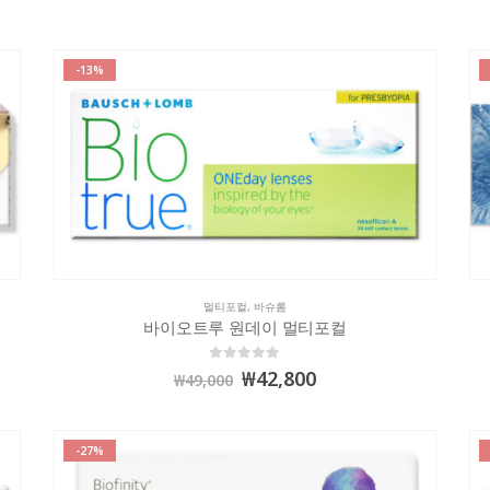
-13%
멀티포컬
,
바슈롬
바이오트루 원데이 멀티포컬
0
out of 5
₩
42,800
₩
49,000
-27%