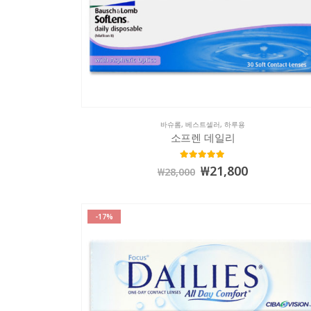
바슈롬
,
베스트셀러
,
하루용
소프렌 데일리
4.98
out of 5
₩
21,800
₩
28,000
-17%