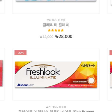
쿠퍼비젼
,
하루용
클래리티 원데이
5.00
out of 5
₩
28,000
₩
42,000
-29%
알콘
,
컬러
,
하루용
후레쉬룩 데일리스 일루미네이트 (Rich Brown)