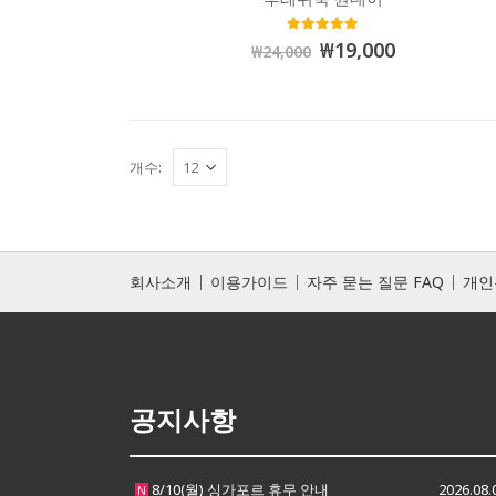
5.00
out of 5
₩
19,000
₩
24,000
개수:
회사소개
이용가이드
자주 묻는 질문 FAQ
개인
공지사항
8/10(월) 싱가포르 휴무 안내
2026.08.
N