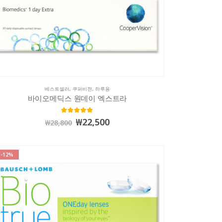
베스트셀러
,
쿠퍼비젼
,
하루용
바이오메딕스 원데이 엑스트라
4.98
out of 5
₩
22,500
₩
28,800
-12%