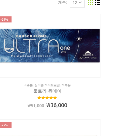
개수:
-29%
바슈롬
,
실리콘 하이드로겔
,
하루용
울트라 원데이
5.00
out of 5
₩
36,000
₩
51,000
-22%