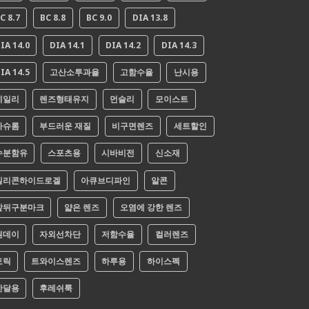
C 8.7
BC 8.8
BC 9.0
DIA 13.8
IA 14.0
DIA 14.1
DIA 14.2
DIA 14.3
IA 14.5
고산소투과율
고함수율
난시용
데일리
렌즈형태유지
먼슬리
모이스트
바슈롬
부드러운 재질
비구면렌즈
세트할인
수분함유
스포츠용
시바비전
신소재
실리콘하이드로겔
아큐브디파인
알콘
앞뒤구분마크
얇은 렌즈
오염에 강한 렌즈
원데이
자외선차단
저함수율
컬러렌즈
토릭
트와이스렌즈
하루용
하이스펙
한달용
후레쉬룩