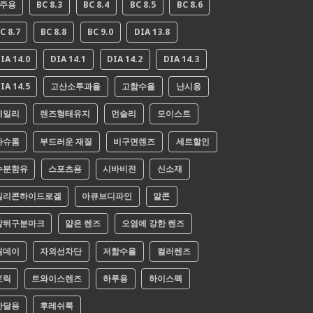
2주용
BC 8.3
BC 8.4
BC 8.5
BC 8.6
C 8.7
BC 8.8
BC 9.0
DIA 13.8
IA 14.0
DIA 14.1
DIA 14.2
DIA 14.3
IA 14.5
고산소투과율
고함수율
난시용
데일리
렌즈형태유지
먼슬리
모이스트
바슈롬
부드러운 재질
비구면렌즈
세트할인
수분함유
스포츠용
시바비전
신소재
실리콘하이드로겔
아큐브디파인
알콘
앞뒤구분마크
얇은 렌즈
오염에 강한 렌즈
원데이
자외선차단
저함수율
컬러렌즈
토릭
트와이스렌즈
하루용
하이스펙
한달용
후레쉬룩