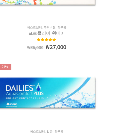
베스트셀러
,
쿠퍼비젼
,
하루용
프로클리어 원데이
5.00
out of 5
₩
27,000
₩
36,000
-21%
베스트셀러
,
알콘
,
하루용