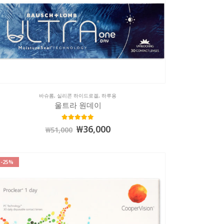
바슈롬
,
실리콘 하이드로겔
,
하루용
울트라 원데이
5.00
out of 5
₩
36,000
₩
51,000
-25%