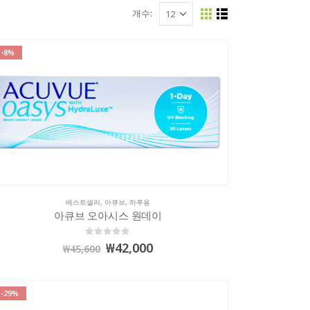
개수:
-8%
베스트셀러
,
아큐브
,
하루용
아큐브 오아시스 원데이
0
out of 5
₩
42,000
₩
45,600
-29%