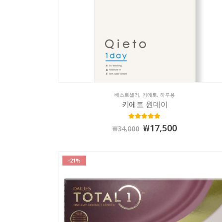
베스트셀러
,
키에토
,
하루용
키에토 원데이
5.00
out of 5
₩
17,500
₩
34,000
-21%