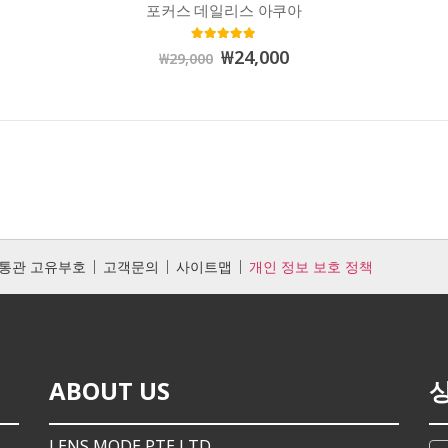
포커스 데일리스 아쿠아
5.00
out of 5
₩
24,000
₩
29,000
통관 고유부호
고객문의
사이트맵
개인 정보 보호 정책
ABOUT US
LENS MODE PTE,LTD