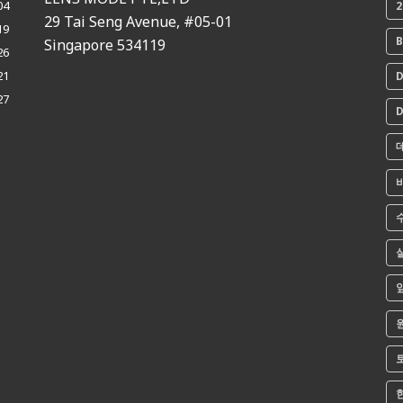
04
29 Tai Seng Avenue, #05-01
19
B
Singapore 534119
26
21
D
27
D