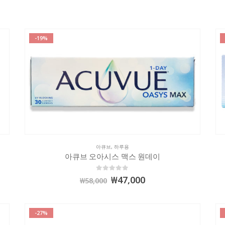
-19%
아큐브
,
하루용
아큐브 오아시스 맥스 원데이
0
out of 5
₩
47,000
₩
58,000
-27%