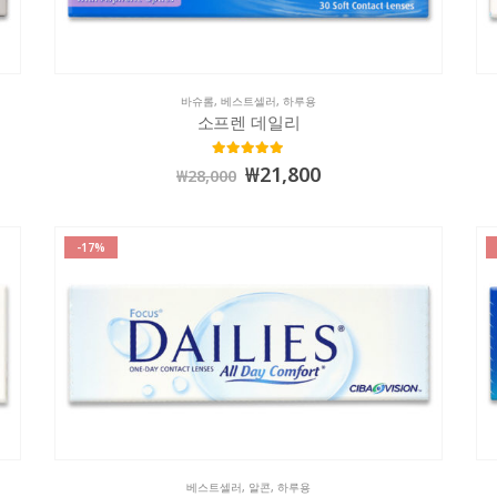
바슈롬
,
베스트셀러
,
하루용
소프렌 데일리
4.98
out of 5
₩
21,800
₩
28,000
-17%
베스트셀러
,
알콘
,
하루용