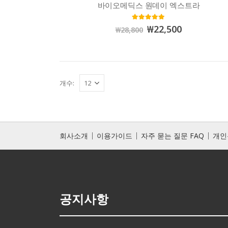
바이오메딕스 원데이 엑스트라
4.98
out of 5
₩
22,500
₩
28,800
개수:
회사소개
이용가이드
자주 묻는 질문 FAQ
개인
공지사항