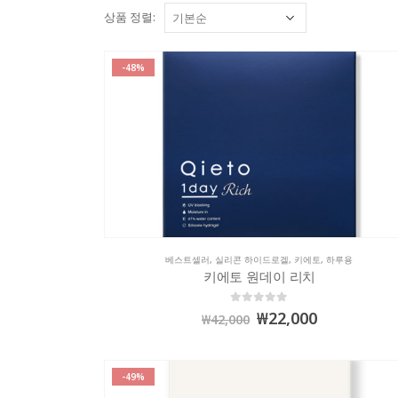
상품 정렬:
-48%
베스트셀러
,
실리콘 하이드로겔
,
키에토
,
하루용
키에토 원데이 리치
0
out of 5
₩
22,000
₩
42,000
-49%