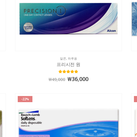
알콘
,
하루용
프리시전 원
5.00
out of 5
₩
36,000
₩
49,000
-22%