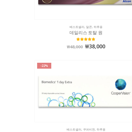
베스트셀러
,
알콘
,
하루용
데일리스 토탈 원
4.99
out of 5
₩
38,000
₩
48,000
-22%
베스트셀러
,
쿠퍼비젼
,
하루용