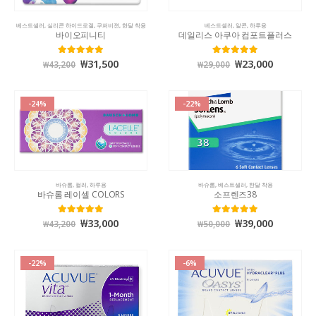
베스트셀러
,
실리콘 하이드로겔
,
쿠퍼비젼
,
한달 착용
베스트셀러
,
알콘
,
하루용
바이오피니티
데일리스 아쿠아 컴포트플러스
₩
31,500
₩
23,000
5.00
out of 5
5.00
out of 5
₩
43,200
₩
29,000
-24%
-22%
바슈롬
,
컬러
,
하루용
바슈롬
,
베스트셀러
,
한달 착용
바슈롬 레이셀 COLORS
소프렌즈38
₩
33,000
₩
39,000
5.00
out of 5
5.00
out of 5
₩
43,200
₩
50,000
-22%
-6%