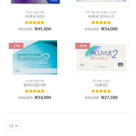
아큐브
,
한달 착용
2주 착용
,
베스트셀러
,
아큐브
아큐브 비타
아큐브 오아시스
₩
41,000
₩
34,000
5.00
out of 5
5.00
out of 5
₩
52,500
₩
36,000
-27%
-35%
바슈롬
,
한달 착용
2주 착용
,
아큐브
퓨어비전2 HD
아큐브2
₩
34,000
₩
27,500
5.00
out of 5
5.00
out of 5
₩
46,800
₩
42,000