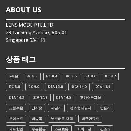
ABOUT US
LENS MODE PTE,LTD
29 Tai Seng Avenue, #05-01
Singapore 534119
상품 태그
2주용
BC 8.3
BC 8.4
BC 8.5
BC 8.6
BC 8.7
BC 8.8
BC 9.0
DIA 13.8
DIA 14.0
DIA 14.1
DIA 14.2
DIA 14.3
DIA 14.5
고산소투과율
고함수율
난시용
데일리
렌즈형태유지
먼슬리
모이스트
바슈롬
부드러운 재질
비구면렌즈
세트할인
수분함유
스포츠용
시바비전
신소재