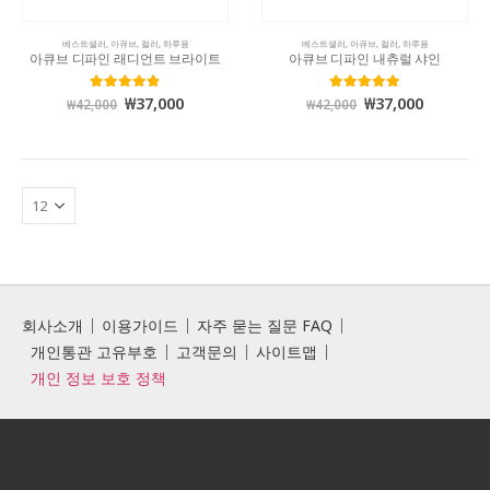
베스트셀러
,
아큐브
,
컬러
,
하루용
베스트셀러
,
아큐브
,
컬러
,
하루용
아큐브 디파인 래디언트 브라이트
아큐브 디파인 내츄럴 샤인
₩
37,000
₩
37,000
4.82
out of 5
4.99
out of 5
₩
42,000
₩
42,000
회사소개
이용가이드
자주 묻는 질문 FAQ
개인통관 고유부호
고객문의
사이트맵
개인 정보 보호 정책