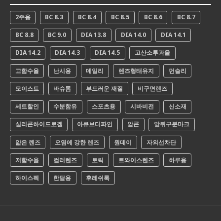
2주용
BC 8.3
BC 8.4
BC 8.5
BC 8.6
BC 8.7
BC 8.8
BC 9.0
DIA 13.8
DIA 14.0
DIA 14.1
DIA 14.2
DIA 14.3
DIA 14.5
고산소투과율
고함수율
난시용
데일리
렌즈형태유지
먼슬리
모이스트
바슈롬
부드러운 재질
비구면렌즈
세트할인
수분함유
스포츠용
시바비전
신소재
실리콘하이드로겔
아큐브디파인
알콘
앞뒤구분마크
얇은 렌즈
오염에 강한 렌즈
원데이
자외선차단
저함수율
컬러렌즈
토릭
트와이스렌즈
하루용
하이스펙
한달용
후레쉬룩