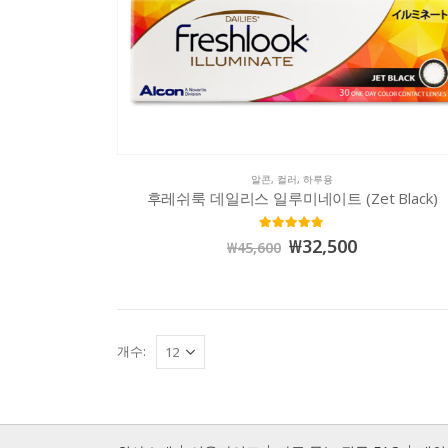
알콘
,
컬러
,
하루용
후레쉬룩 데일리스 일루미네이트 (Zet Black)
4.88
out of 5
₩
32,500
₩
45,600
개수: