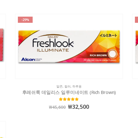
-29%
알콘
,
컬러
,
하루용
후레쉬룩 데일리스 일루미네이트 (Rich Brown)
5.00
out of 5
₩
32,500
₩
45,600