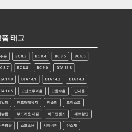
상품 태그
2주용
BC 8.3
BC 8.4
BC 8.5
BC 8.6
C 8.7
BC 8.8
BC 9.0
DIA 13.8
IA 14.0
DIA 14.1
DIA 14.2
DIA 14.3
IA 14.5
고산소투과율
고함수율
난시용
데일리
렌즈형태유지
먼슬리
모이스트
바슈롬
부드러운 재질
비구면렌즈
세트할인
수분함유
스포츠용
시바비전
신소재