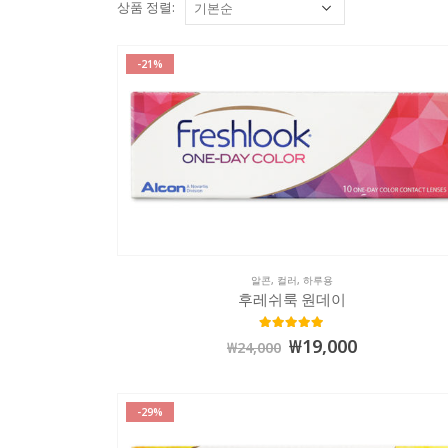
상품 정렬:
-21%
알콘
,
컬러
,
하루용
후레쉬룩 원데이
5.00
out of 5
₩
19,000
₩
24,000
-29%