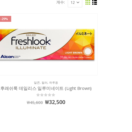
개수:
-29%
알콘
,
컬러
,
하루용
후레쉬룩 데일리스 일루미네이트 (Light Brown)
0
out of 5
₩
32,500
₩
45,600