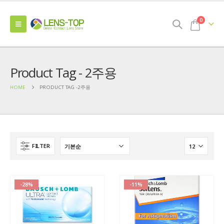
0
Product Tag - 2주용
HOME
PRODUCT TAG -
2주용
FILTER
-28%
-11%