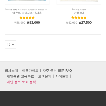
2주 착용
,
난시
,
베스트셀러
,
실리콘 하이드로겔
,
아큐브
2주 착용
,
아큐브
아큐브 오아시스 난시용
아큐브2
₩
53,000
₩
27,500
5.00
out of 5
5.00
out of 5
₩
58,000
₩
42,000
회사소개
이용가이드
자주 묻는 질문 FAQ
개인통관 고유부호
고객문의
사이트맵
개인 정보 보호 정책