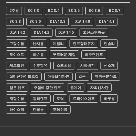
2주용
BC 8.3
BC 8.4
BC 8.5
BC 8.6
BC 8.7
BC 8.8
BC 9.0
DIA 13.8
DIA 14.0
DIA 14.1
DIA 14.2
DIA 14.3
DIA 14.5
고산소투과율
고함수율
난시용
데일리
렌즈형태유지
먼슬리
모이스트
바슈롬
부드러운 재질
비구면렌즈
세트할인
수분함유
스포츠용
시바비전
신소재
실리콘하이드로겔
아큐브디파인
알콘
앞뒤구분마크
얇은 렌즈
오염에 강한 렌즈
원데이
자외선차단
저함수율
컬러렌즈
토릭
트와이스렌즈
하루용
하이스펙
한달용
후레쉬룩