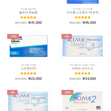
바슈롬
,
한달 착용
2주 착용
,
난시
,
바슈롬
울트라 한달용
바슈롬 소프렌즈 66 토릭
₩
41,000
₩
45,000
5.00
out of 5
5.00
out of 5
₩
57,000
₩
50,400
-27%
-6%
2주 착용
,
바슈롬
2주 착용
,
베스트셀러
,
아큐브
소프렌즈59
아큐브 오아시스
₩
22,000
₩
34,000
5.00
out of 5
5.00
out of 5
₩
30,000
₩
36,000
-9%
-35%