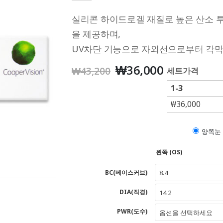
실리콘 하이드로겔 재질로 높은 산소 
을 제공하며,
UV차단 기능으로 자외선으로부터 각막
₩
36,000
₩
43,200
세트가격
1-3
₩
36,000
양쪽눈
왼쪽 (OS)
BC(베이스커브)
8.4
DIA(직경)
14.2
PWR(도수)
옵션을 선택하세요