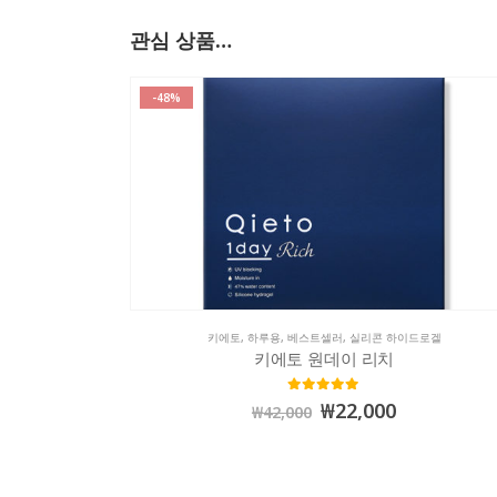
관심 상품…
-48%
키에토
,
하루용
,
베스트셀러
,
실리콘 하이드로겔
라
키에토 원데이 리치
0
out of 5
₩
22,000
₩
42,000