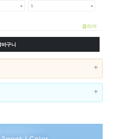
1
클리어
장바구니
 배송되는 경우가 있습니다.
가 청구되었다면
액을 20만원 이상으로 해주세요.
다음 영업일에 발송을 합니다. (난시용 및 일부
세요.
배
 통해
우편함 또는 문앞
으로 배달이 되는데