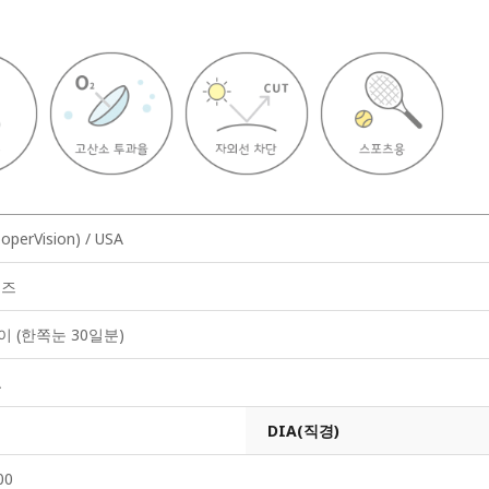
erVision) / USA
렌즈
이 (한쪽눈 30일분)
A
DIA(직경)
00