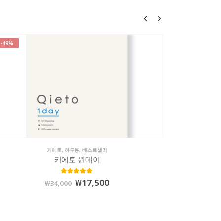
-49%
-33%
키에토
,
하루용
,
베스트셀러
키에토 원데이
5.00
out of 5
₩
17,500
₩
34,000