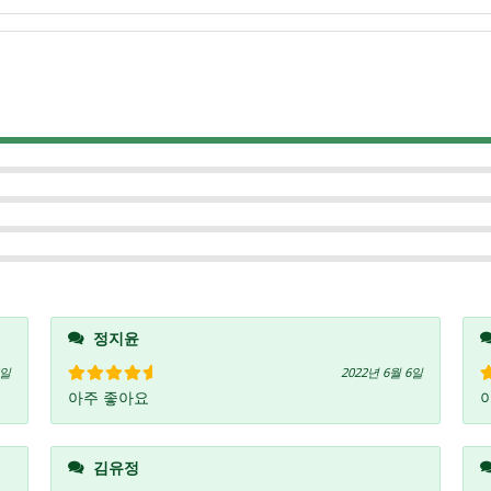
정지윤
5일
2022년 6월 6일
아주 좋아요
5 중에서
5
로 평가됨
김유정