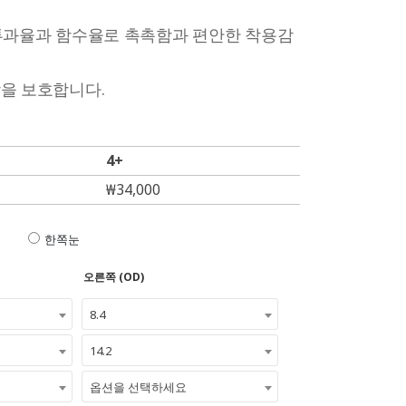
투과율과 함수율로 촉촉함과 편안한 착용감
을 보호합니다.
4+
₩
34,000
한쪽눈
오른쪽 (OD)
8.4
14.2
옵션을 선택하세요