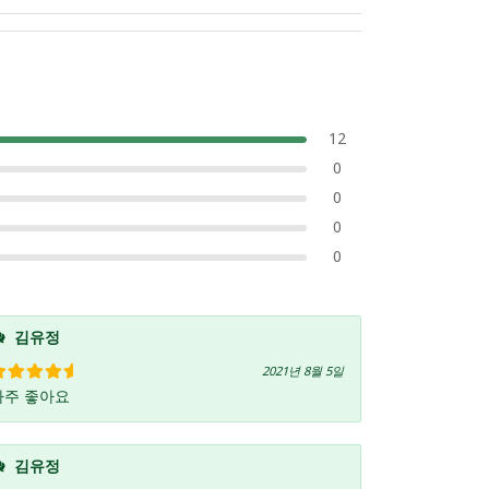
12
0
0
0
0
김유정
2021년 8월 5일
아주 좋아요
5 중에서
5
로 평가됨
김유정