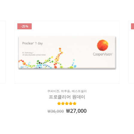
-25%
쿠퍼비젼
,
하루용
,
베스트셀러
프로클리어 원데이
5.00
out of 5
₩
27,000
₩
36,000